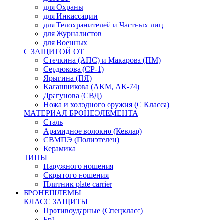
для Охраны
для Инкассации
для Телохранителей и Частных лиц
для Журналистов
для Военных
С ЗАЩИТОЙ ОТ
Стечкина (АПС) и Макарова (ПМ)
Сердюкова (СР-1)
Ярыгина (ПЯ)
Калашникова (АКМ, АК-74)
Драгунова (СВД)
Ножа и холодного оружия (С Класса)
МАТЕРИАЛ БРОНЕЭЛЕМЕНТА
Сталь
Арамидное волокно (Кевлар)
СВМПЭ (Полиэтелен)
Керамика
ТИПЫ
Наружного ношения
Скрытого ношения
Плитник plate carrier
БРОНЕШЛЕМЫ
КЛАСС ЗАЩИТЫ
Противоударные (Спецкласс)
Бр1