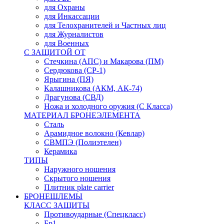
для Охраны
для Инкассации
для Телохранителей и Частных лиц
для Журналистов
для Военных
С ЗАЩИТОЙ ОТ
Стечкина (АПС) и Макарова (ПМ)
Сердюкова (СР-1)
Ярыгина (ПЯ)
Калашникова (АКМ, АК-74)
Драгунова (СВД)
Ножа и холодного оружия (С Класса)
МАТЕРИАЛ БРОНЕЭЛЕМЕНТА
Сталь
Арамидное волокно (Кевлар)
СВМПЭ (Полиэтелен)
Керамика
ТИПЫ
Наружного ношения
Скрытого ношения
Плитник plate carrier
БРОНЕШЛЕМЫ
КЛАСС ЗАЩИТЫ
Противоударные (Спецкласс)
Бр1