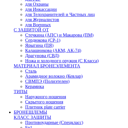
для Охраны
для Инкассации
для Телохранителей и Частных лиц
для Журналистов
для Военных
С ЗАЩИТОЙ ОТ
Стечкина (АПС) и Макарова (ПМ)
Сердюкова (СР-1)
Ярыгина (ПЯ)
Калашникова (АКМ, АК-74)
Драгунова (СВД)
Ножа и холодного оружия (С Класса)
МАТЕРИАЛ БРОНЕЭЛЕМЕНТА
Сталь
Арамидное волокно (Кевлар)
СВМПЭ (Полиэтелен)
Керамика
ТИПЫ
Наружного ношения
Скрытого ношения
Плитник plate carrier
БРОНЕШЛЕМЫ
КЛАСС ЗАЩИТЫ
Противоударные (Спецкласс)
Бр1