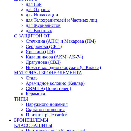
для ГБР
для Охраны
для Инкассации
для Телохранителей и Частных лиц
для Журналистов
для Военных
С ЗАЩИТОЙ ОТ
Стечкина (АПС) и Макарова (ПМ)
Сердюкова (СР-1)
Ярыгина (ПЯ)
Калашникова (АКМ, АК-74)
Драгунова (СВД)
Ножа и холодного оружия (С Класса)
МАТЕРИАЛ БРОНЕЭЛЕМЕНТА
Сталь
Арамидное волокно (Кевлар)
СВМПЭ (Полиэтелен)
Керамика
ТИПЫ
Наружного ношения
Скрытого ношения
Плитник plate carrier
БРОНЕШЛЕМЫ
КЛАСС ЗАЩИТЫ
Противоударные (Спецкласс)