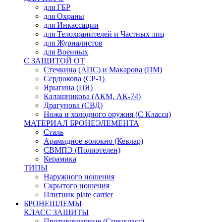
для ГБР
для Охраны
для Инкассации
для Телохранителей и Частных лиц
для Журналистов
для Военных
С ЗАЩИТОЙ ОТ
Стечкина (АПС) и Макарова (ПМ)
Сердюкова (СР-1)
Ярыгина (ПЯ)
Калашникова (АКМ, АК-74)
Драгунова (СВД)
Ножа и холодного оружия (С Класса)
МАТЕРИАЛ БРОНЕЭЛЕМЕНТА
Сталь
Арамидное волокно (Кевлар)
СВМПЭ (Полиэтелен)
Керамика
ТИПЫ
Наружного ношения
Скрытого ношения
Плитник plate carrier
БРОНЕШЛЕМЫ
КЛАСС ЗАЩИТЫ
Противоударные (Спецкласс)