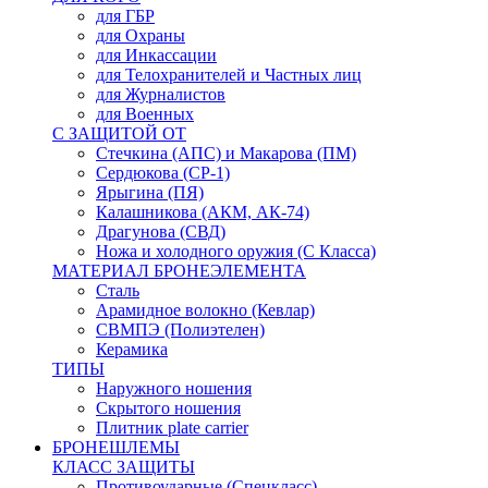
для ГБР
для Охраны
для Инкассации
для Телохранителей и Частных лиц
для Журналистов
для Военных
С ЗАЩИТОЙ ОТ
Стечкина (АПС) и Макарова (ПМ)
Сердюкова (СР-1)
Ярыгина (ПЯ)
Калашникова (АКМ, АК-74)
Драгунова (СВД)
Ножа и холодного оружия (С Класса)
МАТЕРИАЛ БРОНЕЭЛЕМЕНТА
Сталь
Арамидное волокно (Кевлар)
СВМПЭ (Полиэтелен)
Керамика
ТИПЫ
Наружного ношения
Скрытого ношения
Плитник plate carrier
БРОНЕШЛЕМЫ
КЛАСС ЗАЩИТЫ
Противоударные (Спецкласс)