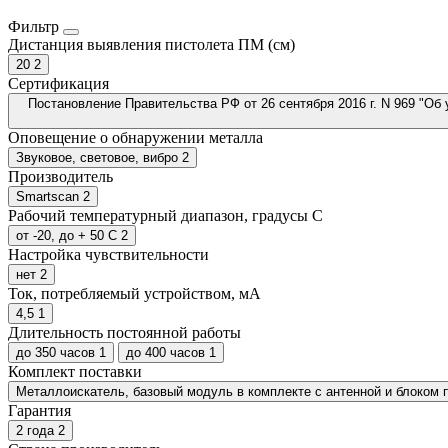
Фильтр
Дистанция выявления пистолета ПМ (см)
20
2
Сертификация
Постановление Правительства РФ от 26 сентября 2016 г. N 969 "О
Оповещение о обнаружении металла
Звуковое, световое, вибро
2
Производитель
Smartscan
2
Рабочий температурный диапазон, градусы С
от -20, до + 50 С
2
Настройка чувствительности
нет
2
Ток, потребляемый устройством, мА
4,5
1
Длительность постоянной работы
до 350 часов
1
до 400 часов
1
Комплект поставки
Металлоискатель, базовый модуль в комплекте с антенной и блоком п
Гарантия
2 года
2