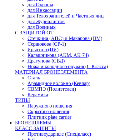
для Охраны
для Инкассации
для Телохранителей и Частных лиц
для Журналистов
для Военных
С ЗАЩИТОЙ ОТ
Стечкина (АПС) и Макарова (ПМ)
Сердюкова (СР-1)
Ярыгина (ПЯ)
Калашникова (АКМ, АК-74)
Драгунова (СВД)
Ножа и холодного оружия (С Класса)
МАТЕРИАЛ БРОНЕЭЛЕМЕНТА
Сталь
Арамидное волокно (Кевлар)
СВМПЭ (Полиэтелен)
Керамика
ТИПЫ
Наружного ношения
Скрытого ношения
Плитник plate carrier
БРОНЕШЛЕМЫ
КЛАСС ЗАЩИТЫ
Противоударные (Спецкласс)
Бр1