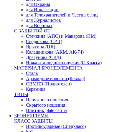
для Охраны
для Инкассации
для Телохранителей и Частных лиц
для Журналистов
для Военных
С ЗАЩИТОЙ ОТ
Стечкина (АПС) и Макарова (ПМ)
Сердюкова (СР-1)
Ярыгина (ПЯ)
Калашникова (АКМ, АК-74)
Драгунова (СВД)
Ножа и холодного оружия (С Класса)
МАТЕРИАЛ БРОНЕЭЛЕМЕНТА
Сталь
Арамидное волокно (Кевлар)
СВМПЭ (Полиэтелен)
Керамика
ТИПЫ
Наружного ношения
Скрытого ношения
Плитник plate carrier
БРОНЕШЛЕМЫ
КЛАСС ЗАЩИТЫ
Противоударные (Спецкласс)
Бр1