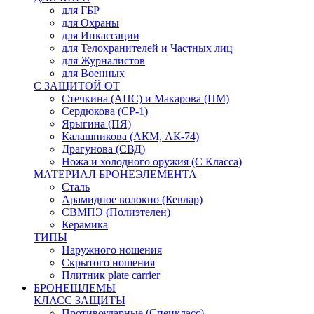
для ГБР
для Охраны
для Инкассации
для Телохранителей и Частных лиц
для Журналистов
для Военных
С ЗАЩИТОЙ ОТ
Стечкина (АПС) и Макарова (ПМ)
Сердюкова (СР-1)
Ярыгина (ПЯ)
Калашникова (АКМ, АК-74)
Драгунова (СВД)
Ножа и холодного оружия (С Класса)
МАТЕРИАЛ БРОНЕЭЛЕМЕНТА
Сталь
Арамидное волокно (Кевлар)
СВМПЭ (Полиэтелен)
Керамика
ТИПЫ
Наружного ношения
Скрытого ношения
Плитник plate carrier
БРОНЕШЛЕМЫ
КЛАСС ЗАЩИТЫ
Противоударные (Спецкласс)