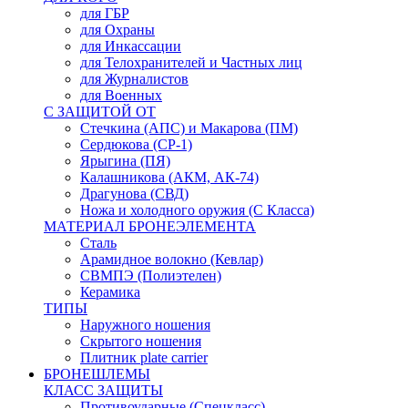
для ГБР
для Охраны
для Инкассации
для Телохранителей и Частных лиц
для Журналистов
для Военных
С ЗАЩИТОЙ ОТ
Стечкина (АПС) и Макарова (ПМ)
Сердюкова (СР-1)
Ярыгина (ПЯ)
Калашникова (АКМ, АК-74)
Драгунова (СВД)
Ножа и холодного оружия (С Класса)
МАТЕРИАЛ БРОНЕЭЛЕМЕНТА
Сталь
Арамидное волокно (Кевлар)
СВМПЭ (Полиэтелен)
Керамика
ТИПЫ
Наружного ношения
Скрытого ношения
Плитник plate carrier
БРОНЕШЛЕМЫ
КЛАСС ЗАЩИТЫ
Противоударные (Спецкласс)