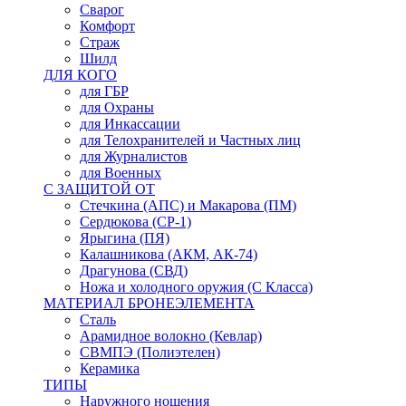
Сварог
Комфорт
Страж
Шилд
ДЛЯ КОГО
для ГБР
для Охраны
для Инкассации
для Телохранителей и Частных лиц
для Журналистов
для Военных
С ЗАЩИТОЙ ОТ
Стечкина (АПС) и Макарова (ПМ)
Сердюкова (СР-1)
Ярыгина (ПЯ)
Калашникова (АКМ, АК-74)
Драгунова (СВД)
Ножа и холодного оружия (С Класса)
МАТЕРИАЛ БРОНЕЭЛЕМЕНТА
Сталь
Арамидное волокно (Кевлар)
СВМПЭ (Полиэтелен)
Керамика
ТИПЫ
Наружного ношения