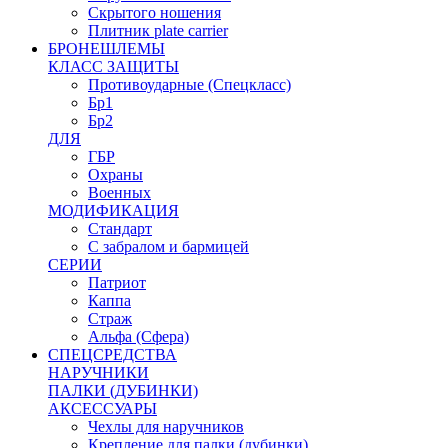
Скрытого ношения
Плитник plate carrier
БРОНЕШЛЕМЫ
КЛАСС ЗАЩИТЫ
Противоударные (Спецкласс)
Бр1
Бр2
ДЛЯ
ГБР
Охраны
Военных
МОДИФИКАЦИЯ
Стандарт
С забралом и бармицей
СЕРИИ
Патриот
Каппа
Страж
Альфа (Сфера)
СПЕЦСРЕДСТВА
НАРУЧНИКИ
ПАЛКИ (ДУБИНКИ)
АКСЕССУАРЫ
Чехлы для наручников
Крепление для палки (дубинки)