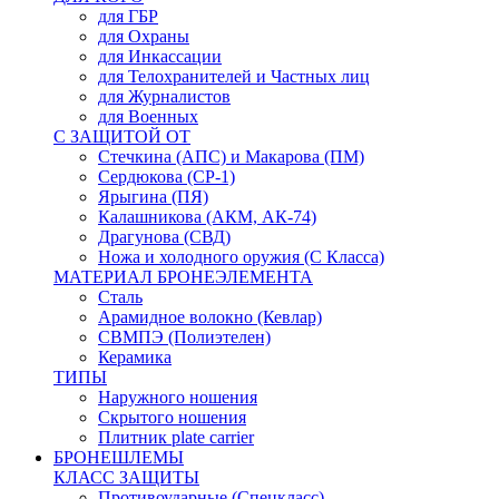
для ГБР
для Охраны
для Инкассации
для Телохранителей и Частных лиц
для Журналистов
для Военных
С ЗАЩИТОЙ ОТ
Стечкина (АПС) и Макарова (ПМ)
Сердюкова (СР-1)
Ярыгина (ПЯ)
Калашникова (АКМ, АК-74)
Драгунова (СВД)
Ножа и холодного оружия (С Класса)
МАТЕРИАЛ БРОНЕЭЛЕМЕНТА
Сталь
Арамидное волокно (Кевлар)
СВМПЭ (Полиэтелен)
Керамика
ТИПЫ
Наружного ношения
Скрытого ношения
Плитник plate carrier
БРОНЕШЛЕМЫ
КЛАСС ЗАЩИТЫ
Противоударные (Спецкласс)