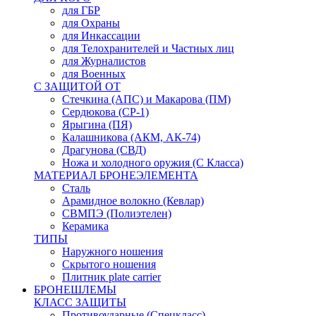
для ГБР
для Охраны
для Инкассации
для Телохранителей и Частных лиц
для Журналистов
для Военных
С ЗАЩИТОЙ ОТ
Стечкина (АПС) и Макарова (ПМ)
Сердюкова (СР-1)
Ярыгина (ПЯ)
Калашникова (АКМ, АК-74)
Драгунова (СВД)
Ножа и холодного оружия (С Класса)
МАТЕРИАЛ БРОНЕЭЛЕМЕНТА
Сталь
Арамидное волокно (Кевлар)
СВМПЭ (Полиэтелен)
Керамика
ТИПЫ
Наружного ношения
Скрытого ношения
Плитник plate carrier
БРОНЕШЛЕМЫ
КЛАСС ЗАЩИТЫ
Противоударные (Спецкласс)