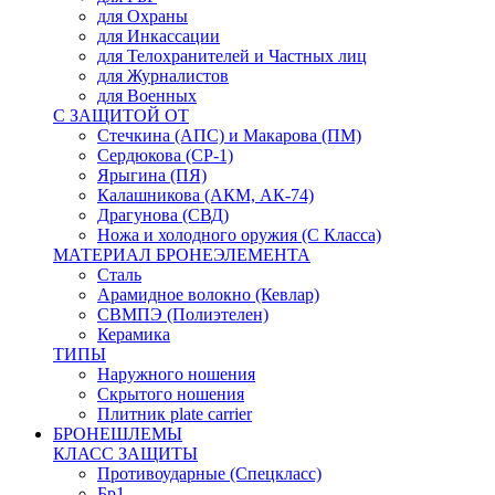
для Охраны
для Инкассации
для Телохранителей и Частных лиц
для Журналистов
для Военных
С ЗАЩИТОЙ ОТ
Стечкина (АПС) и Макарова (ПМ)
Сердюкова (СР-1)
Ярыгина (ПЯ)
Калашникова (АКМ, АК-74)
Драгунова (СВД)
Ножа и холодного оружия (С Класса)
МАТЕРИАЛ БРОНЕЭЛЕМЕНТА
Сталь
Арамидное волокно (Кевлар)
СВМПЭ (Полиэтелен)
Керамика
ТИПЫ
Наружного ношения
Скрытого ношения
Плитник plate carrier
БРОНЕШЛЕМЫ
КЛАСС ЗАЩИТЫ
Противоударные (Спецкласс)
Бр1