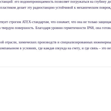
станций: его водонепроницаемость позволяет погружаться на глубину до 
пластиком делает эту радиостанцию устойчивой к механическим повреж
ствует строгим ATEX-стандартам, что означает, что она не только защищ
а твердую поверхность. Благодаря уровню герметичности IP68, она готов
ой отрасли, химических производств и специализированных инженерных 
паньоном в условиях, где каждая секунда на счету, и где связь – это не