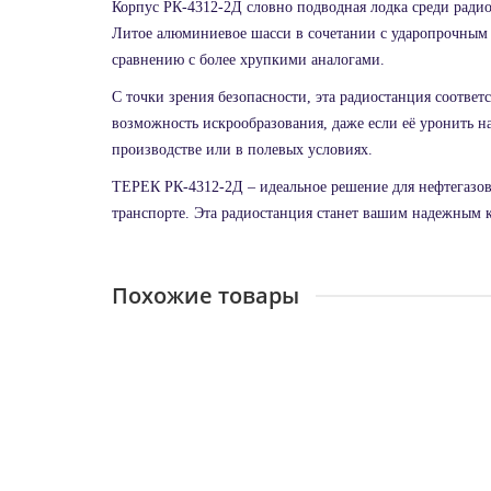
Корпус РК-4312-2Д словно подводная лодка среди радио
Литое алюминиевое шасси в сочетании с ударопрочным 
сравнению с более хрупкими аналогами.
С точки зрения безопасности, эта радиостанция соответ
возможность искрообразования, даже если её уронить н
производстве или в полевых условиях.
ТЕРЕК РК-4312-2Д – идеальное решение для нефтегазов
транспорте. Эта радиостанция станет вашим надежным ком
Похожие товары
Рация ТЕРЕК РК-401 UHF
Достаточно