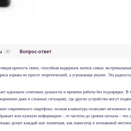
ы
Вопрос-ответ
0
тоящая крепость связи, способная выдержать натиск самых экстремальн
 риск взрыва не просто теоретический, а угрожающе реален. Эта радиост
ает идеальное сочетание дальности и времени работы без подзарядки. В
единение даже в сложных ситуациях, где другие устройства могут подве
ние современного смартфона: полная клавиатура позволяет мгновенно и
ражает всю нужную информацию – от частоты до уровня сигнала – что д
языке делает каждый шаг понятным, как навигатор в незнакомой местно