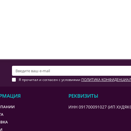
Я прочитал и согласен с условиями
ПОЛИТИКА КОНФИДЕНЦИА
РМАЦИЯ
РЕКВИЗИТЫ
МПАНИИ
ИНН 091700091027 (ИП ХУДЯКО
ТА
АВКА
И