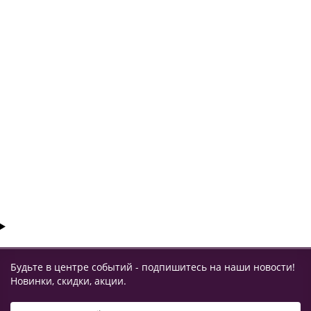
Рация ТЕРЕК-Планета 3Д
Мало
37250 ₽
КУПИТЬ
Будьте в центре событий - подпишитесь на наши новости!
Новинки, скидки, акции.