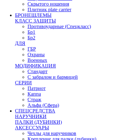
Скрытого ношения
Плитник plate carrier
БРОНЕШЛЕМЫ
КЛАСС ЗАЩИТЫ
Противоударные (Спецкласс)
Бр1
Бр2
ДЛЯ
ГБР
Охраны
Военных
МОДИФИКАЦИЯ
Стандарт
С забралом и бармицей
СЕРИИ
Патриот
Каппа
Страж
Альфа (Сфера)
СПЕЦСРЕДСТВА
НАРУЧНИКИ
ПАЛКИ (ДУБИНКИ)
АКСЕССУАРЫ
Чехлы для наручников
Крепление для палки (дубинки)