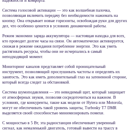
надежности и комфорта.
Система голосовой активации — это как волшебная палочка,
позволяющая включить передачу без необходимости нажимать на
кнопку. Она открывает новые горизонты, освобождая руки для других
дел, что особенно ценится в условиях динамичной работы.
Режим экономии заряда аккумулятора — настоящая находка для всех,
кто проводит долгие часы на связи. Он автоматически активируется,
снижая в режиме ожидания потребление энергии. Это как уметь
растягивать ресурсы, чтобы они не исчерпались в самый
неподходящий момент.
Мониторинг каналов представляет собой проницательный
инструмент, позволяющий прослушивать частоты и определять их
занятость. Это как иметь дополнительный глаз на затененной стороне,
который всегда следит за обстановкой.
Система шумоподавления — это невидимый щит, который защищает
от атмосферных звуков, позволяя сосредоточиться на важном. В
условиях, где конкуренты, такие как модели от Hytera или Motorola,
могут не обеспечивать такой уровень защиты, Turbosky T7 DMR
выделяется своей способностью минимизировать помехи.
С мощностью в 5 Вт, эта радиостанция обеспечивает уверенный
сигнал, как немаленький двигатель, готовый вывести на трассу в