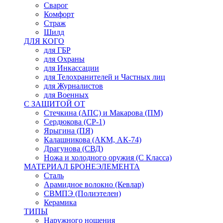
Сварог
Комфорт
Страж
Шилд
ДЛЯ КОГО
для ГБР
для Охраны
для Инкассации
для Телохранителей и Частных лиц
для Журналистов
для Военных
С ЗАЩИТОЙ ОТ
Стечкина (АПС) и Макарова (ПМ)
Сердюкова (СР-1)
Ярыгина (ПЯ)
Калашникова (АКМ, АК-74)
Драгунова (СВД)
Ножа и холодного оружия (С Класса)
МАТЕРИАЛ БРОНЕЭЛЕМЕНТА
Сталь
Арамидное волокно (Кевлар)
СВМПЭ (Полиэтелен)
Керамика
ТИПЫ
Наружного ношения