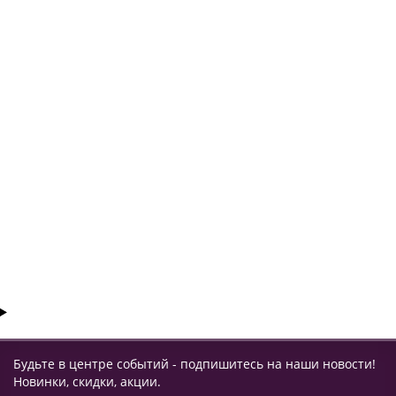
Наручники БРС-3 оксидированные, конвойные
Мало
1917 ₽
КУПИТЬ
Будьте в центре событий - подпишитесь на наши новости!
Новинки, скидки, акции.