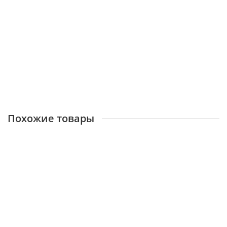
Наручники типа БРС в чехле
Очень много
1590 ₽
КУПИТЬ
Похожие товары
Наручники конвойные БРС-М БР1КФ "Крот" без
фиксатора
Достаточно