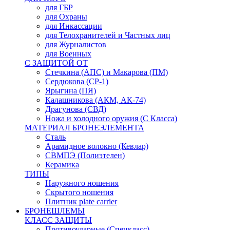
для ГБР
для Охраны
для Инкассации
для Телохранителей и Частных лиц
для Журналистов
для Военных
С ЗАЩИТОЙ ОТ
Стечкина (АПС) и Макарова (ПМ)
Сердюкова (СР-1)
Ярыгина (ПЯ)
Калашникова (АКМ, АК-74)
Драгунова (СВД)
Ножа и холодного оружия (С Класса)
МАТЕРИАЛ БРОНЕЭЛЕМЕНТА
Сталь
Арамидное волокно (Кевлар)
СВМПЭ (Полиэтелен)
Керамика
ТИПЫ
Наружного ношения
Скрытого ношения
Плитник plate carrier
БРОНЕШЛЕМЫ
КЛАСС ЗАЩИТЫ
Противоударные (Спецкласс)