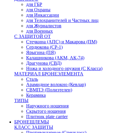
для ГБР
для Охраны
для Инкассации
для Телохранителей и Частных лиц
для Журналистов
для Военных
С ЗАЩИТОЙ ОТ
Стечкина (АПС) и Макарова (ПМ)
Сердюкова (СР-1)
Ярыгина (ПЯ)
Калашникова (АКМ, АК-74)
Драгунова (СВД)
Ножа и холодного оружия (С Класса)
МАТЕРИАЛ БРОНЕЭЛЕМЕНТА
Сталь
Арамидное волокно (Кевлар)
СВМПЭ (Полиэтелен)
Керамика
ТИПЫ
Наружного ношения
Скрытого ношения
Плитник plate carrier
БРОНЕШЛЕМЫ
КЛАСС ЗАЩИТЫ
Противоударные (Спецкласс)