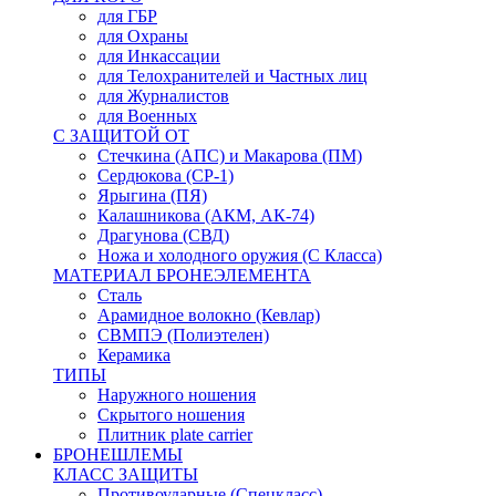
для ГБР
для Охраны
для Инкассации
для Телохранителей и Частных лиц
для Журналистов
для Военных
С ЗАЩИТОЙ ОТ
Стечкина (АПС) и Макарова (ПМ)
Сердюкова (СР-1)
Ярыгина (ПЯ)
Калашникова (АКМ, АК-74)
Драгунова (СВД)
Ножа и холодного оружия (С Класса)
МАТЕРИАЛ БРОНЕЭЛЕМЕНТА
Сталь
Арамидное волокно (Кевлар)
СВМПЭ (Полиэтелен)
Керамика
ТИПЫ
Наружного ношения
Скрытого ношения
Плитник plate carrier
БРОНЕШЛЕМЫ
КЛАСС ЗАЩИТЫ
Противоударные (Спецкласс)