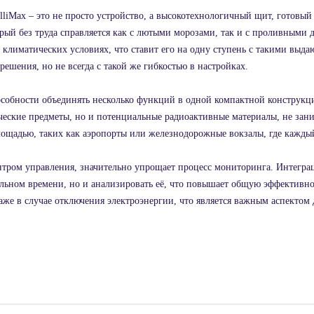
liMax – это не просто устройство, а высокотехнологичный щит, готовый
орый без труда справляется как с лютыми морозами, так и с проливными 
климатических условиях, что ставит его на одну ступень с такими выда
ешения, но не всегда с такой же гибкостью в настройках.
пособности объединять несколько функций в одной компактной конструкц
еские предметы, но и потенциальные радиоактивные материалы, не зани
ощадью, таких как аэропорты или железнодорожные вокзалы, где каждый
ром управления, значительно упрощает процесс мониторинга. Интеграц
альном времени, но и анализировать её, что повышает общую эффективно
даже в случае отключения электроэнергии, что является важным аспекто