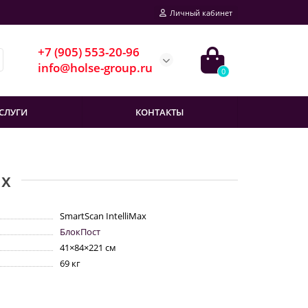
Личный кабинет
+7 (905) 553-20-96
info@holse-group.ru
0
СЛУГИ
КОНТАКТЫ
ax
SmartScan IntelliMax
БлокПост
41×84×221 см
69 кг