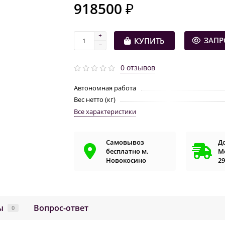
918500 ₽
ЗАПР
КУПИТЬ
0 отзывов
Автономная работа
Вес нетто (кг)
Все характеристики
Самовывоз
Д
бесплатно м.
Мо
Новокосино
29
ы
Вопрос-ответ
0