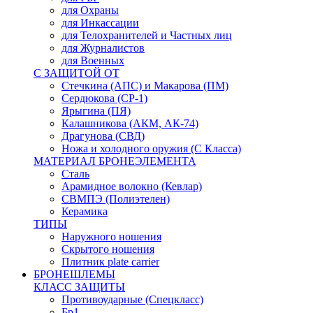
для Охраны
для Инкассации
для Телохранителей и Частных лиц
для Журналистов
для Военных
С ЗАЩИТОЙ ОТ
Стечкина (АПС) и Макарова (ПМ)
Сердюкова (СР-1)
Ярыгина (ПЯ)
Калашникова (АКМ, АК-74)
Драгунова (СВД)
Ножа и холодного оружия (С Класса)
МАТЕРИАЛ БРОНЕЭЛЕМЕНТА
Сталь
Арамидное волокно (Кевлар)
СВМПЭ (Полиэтелен)
Керамика
ТИПЫ
Наружного ношения
Скрытого ношения
Плитник plate carrier
БРОНЕШЛЕМЫ
КЛАСС ЗАЩИТЫ
Противоударные (Спецкласс)
Бр1