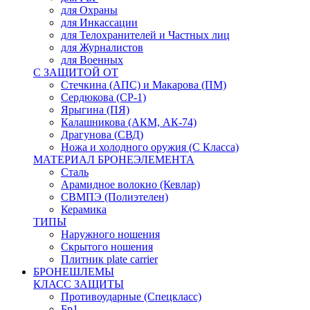
для Охраны
для Инкассации
для Телохранителей и Частных лиц
для Журналистов
для Военных
С ЗАЩИТОЙ ОТ
Стечкина (АПС) и Макарова (ПМ)
Сердюкова (СР-1)
Ярыгина (ПЯ)
Калашникова (АКМ, АК-74)
Драгунова (СВД)
Ножа и холодного оружия (С Класса)
МАТЕРИАЛ БРОНЕЭЛЕМЕНТА
Сталь
Арамидное волокно (Кевлар)
СВМПЭ (Полиэтелен)
Керамика
ТИПЫ
Наружного ношения
Скрытого ношения
Плитник plate carrier
БРОНЕШЛЕМЫ
КЛАСС ЗАЩИТЫ
Противоударные (Спецкласс)
Бр1