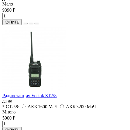
Мало
9390 ₽
КУПИТЬ
Радиостанция Vostok ST-58
да
да
* СТ-58:
АКБ 1600 МаЧ
АКБ 3200 МаЧ
Много
5900 ₽