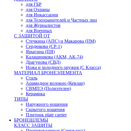
для ГБР
для Охраны
для Инкассации
для Телохранителей и Частных лиц
для Журналистов
для Военных
С ЗАЩИТОЙ ОТ
Стечкина (АПС) и Макарова (ПМ)
Сердюкова (СР-1)
Ярыгина (ПЯ)
Калашникова (АКМ, АК-74)
Драгунова (СВД)
Ножа и холодного оружия (С Класса)
МАТЕРИАЛ БРОНЕЭЛЕМЕНТА
Сталь
Арамидное волокно (Кевлар)
СВМПЭ (Полиэтелен)
Керамика
ТИПЫ
Наружного ношения
Скрытого ношения
Плитник plate carrier
БРОНЕШЛЕМЫ
КЛАСС ЗАЩИТЫ
Противоударные (Спецкласс)