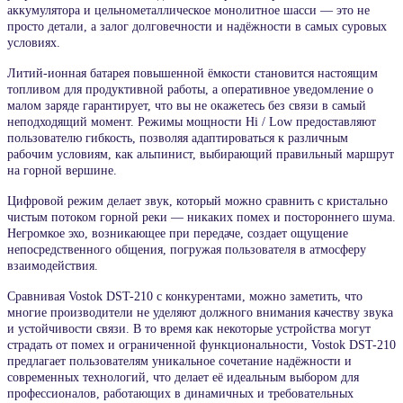
аккумулятора и цельнометаллическое монолитное шасси — это не
просто детали, а залог долговечности и надёжности в самых суровых
условиях.
Литий-ионная батарея повышенной ёмкости становится настоящим
топливом для продуктивной работы, а оперативное уведомление о
малом заряде гарантирует, что вы не окажетесь без связи в самый
неподходящий момент. Режимы мощности Hi / Low предоставляют
пользователю гибкость, позволяя адаптироваться к различным
рабочим условиям, как альпинист, выбирающий правильный маршрут
на горной вершине.
Цифровой режим делает звук, который можно сравнить с кристально
чистым потоком горной реки — никаких помех и постороннего шума.
Негромкое эхо, возникающее при передаче, создает ощущение
непосредственного общения, погружая пользователя в атмосферу
взаимодействия.
Сравнивая Vostok DST-210 с конкурентами, можно заметить, что
многие производители не уделяют должного внимания качеству звука
и устойчивости связи. В то время как некоторые устройства могут
страдать от помех и ограниченной функциональности, Vostok DST-210
предлагает пользователям уникальное сочетание надёжности и
современных технологий, что делает её идеальным выбором для
профессионалов, работающих в динамичных и требовательных