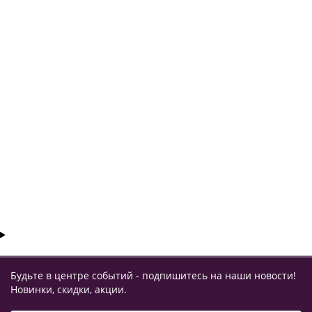
УВЕДОМИТЬ
Радиостанция Vostok ST-203K
Закончился
10900 ₽
УВЕДОМИТЬ
Будьте в центре событий - подпишитесь на наши новости!
Новинки, скидки, акции.