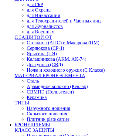
для ГБР
для Охраны
для Инкассации
для Телохранителей и Частных лиц
для Журналистов
для Военных
С ЗАЩИТОЙ ОТ
Стечкина (АПС) и Макарова (ПМ)
Сердюкова (СР-1)
Ярыгина (ПЯ)
Калашникова (АКМ, АК-74)
Драгунова (СВД)
Ножа и холодного оружия (С Класса)
МАТЕРИАЛ БРОНЕЭЛЕМЕНТА
Сталь
Арамидное волокно (Кевлар)
СВМПЭ (Полиэтелен)
Керамика
ТИПЫ
Наружного ношения
Скрытого ношения
Плитник plate carrier
БРОНЕШЛЕМЫ
КЛАСС ЗАЩИТЫ
Противоударные (Спецкласс)