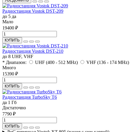
УВЕДОМИТЬ
Радиостанция Vostok DST-209
до 5
да
Мало
19400 ₽
КУПИТЬ
Радиостанция Vostok DST-210
до 8
UHF, VHF
* Диапазон:
UHF (400 - 512 MHz)
VHF (136 - 174 MHz)
Много
15390 ₽
КУПИТЬ
Радиостанция TurboSky T6
да
1 Гб
Достаточно
7790 ₽
КУПИТЬ
PoC терминал Vostok XT-805 (рация с сим-картой)