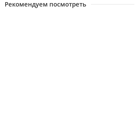
Рекомендуем посмотреть
Палка резиновая (дубинка) ПР-73М (ПР-73Ф) с темляком
из кожи
Очень много
979 ₽
КУПИТЬ