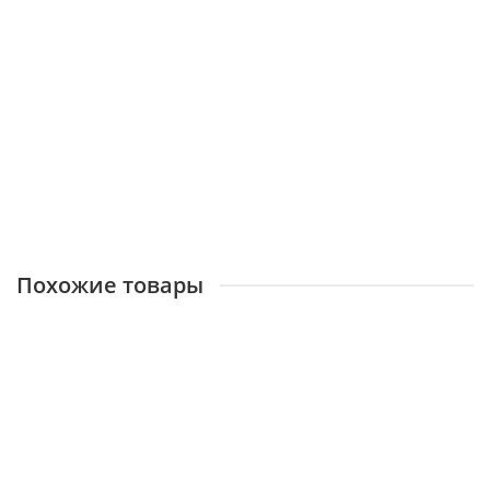
Палка резиновая (дубинка) ПР-«Таран» (ПР-Т) с
темляком из кожи
Очень много
1094 ₽
КУПИТЬ
Похожие товары
Крепление для ПР №4 (РДУ, Таран)
Очень много