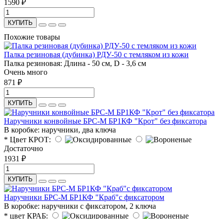
1590 ₽
КУПИТЬ
Похожие товары
Палка резиновая (дубинка) РДУ-50 с темляком из кожи
Палка резиновая: Длина - 50 см, D - 3,6 см
Очень много
871 ₽
КУПИТЬ
Наручники конвойные БРС-М БР1КФ "Крот" без фиксатора
В коробке: наручники, два ключа
* Цвет КРОТ:
Достаточно
1931 ₽
КУПИТЬ
Наручники БРС-М БР1КФ "Краб"с фиксатором
В коробке: наручники с фиксатором, 2 ключа
* цвет КРАБ: