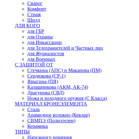
Сварог
Комфорт
Страж
Шилд
ДЛЯ КОГО
для ГБР
для Охраны
для Инкассации
для Телохранителей и Частных лиц
для Журналистов
для Военных
С ЗАЩИТОЙ ОТ
Стечкина (АПС) и Макарова (ПМ)
Сердюкова (СР-1)
Ярыгина (ПЯ)
Калашникова (АКМ, АК-74)
Драгунова (СВД)
Ножа и холодного оружия (С Класса)
МАТЕРИАЛ БРОНЕЭЛЕМЕНТА
Сталь
Арамидное волокно (Кевлар)
СВМПЭ (Полиэтелен)
Керамика
ТИПЫ
Наружного ношения