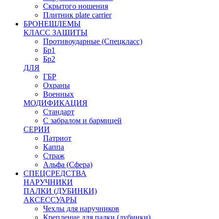
Скрытого ношения
Плитник plate carrier
БРОНЕШЛЕМЫ
КЛАСС ЗАЩИТЫ
Противоударные (Спецкласс)
Бр1
Бр2
ДЛЯ
ГБР
Охраны
Военных
МОДИФИКАЦИЯ
Стандарт
С забралом и бармицей
СЕРИИ
Патриот
Каппа
Страж
Альфа (Сфера)
СПЕЦСРЕДСТВА
НАРУЧНИКИ
ПАЛКИ (ДУБИНКИ)
АКСЕССУАРЫ
Чехлы для наручников
Крепление для палки (дубинки)