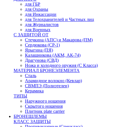
для ГБР
для Охраны
для Инкассации
для Телохранителей и Частных лиц
для Журналистов
для Военных
С ЗАЩИТОЙ ОТ
Стечкина (АПС) и Макарова (ПМ)
Сердюкова (СР-1)
Ярыгина (ПЯ)
Калашникова (АКМ, АК-74)
Драгунова (СВД)
Ножа и холодного оружия (С Класса)
МАТЕРИАЛ БРОНЕЭЛЕМЕНТА
Сталь
Арамидное волокно (Кевлар)
СВМПЭ (Полиэтелен)
Керамика
ТИПЫ
Наружного ношения
Скрытого ношения
Плитник plate carrier
БРОНЕШЛЕМЫ
КЛАСС ЗАЩИТЫ
Противоударные (Спецкласс)