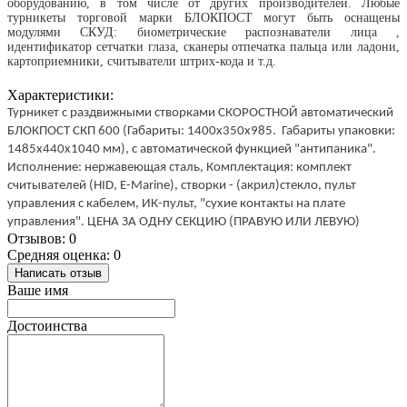
оборудованию, в том числе от других производителей. Любые
турникеты торговой марки БЛОКПОСТ могут быть оснащены
модулями СКУД: биометрические распознаватели лица ,
идентификатор сетчатки глаза, сканеры отпечатка пальца или ладони,
картоприемники, считыватели штрих-кода и т.д.
Характеристики:
Турникет с раздвижными створками СКОРОСТНОЙ автоматический 
БЛОКПОСТ СКП 600 (Габариты: 1400х350х985.  Габариты упаковки: 
1485х440х1040 мм), с автоматической функцией "антипаника". 
Исполнение: нержавеющая сталь, Комплектация: комплект 
считывателей (HID, E-Marine), створки - (акрил)стекло, пульт 
управления с кабелем, ИК-пульт, "сухие контакты на плате 
управления". 
ЦЕНА ЗА ОДНУ СЕКЦИЮ (ПРАВУЮ ИЛИ ЛЕВУЮ)
Отзывов: 0
Средняя оценка: 0
Написать отзыв
Ваше имя
Достоинства