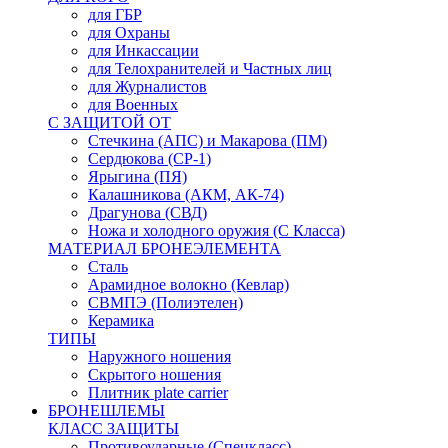
для ГБР
для Охраны
для Инкассации
для Телохранителей и Частных лиц
для Журналистов
для Военных
С ЗАЩИТОЙ ОТ
Стечкина (АПС) и Макарова (ПМ)
Сердюкова (СР-1)
Ярыгина (ПЯ)
Калашникова (АКМ, АК-74)
Драгунова (СВД)
Ножа и холодного оружия (С Класса)
МАТЕРИАЛ БРОНЕЭЛЕМЕНТА
Сталь
Арамидное волокно (Кевлар)
СВМПЭ (Полиэтелен)
Керамика
ТИПЫ
Наружного ношения
Скрытого ношения
Плитник plate carrier
БРОНЕШЛЕМЫ
КЛАСС ЗАЩИТЫ
Противоударные (Спецкласс)